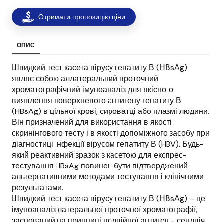
Отримати пропозицію ціни
ОПИС
Швидкий тест касета вірусу гепатиту В (НВsАg)
являє собою аллатеральний проточний
хроматографічний імуноаналіз для якісного
виявлення поверхневого антигену гепатиту В
(HBsAg) в цільної крові, сироватці або плазмі людини.
Він призначений для використання в якості
скринінгового тесту і в якості допоміжного засобу при
діагностиці інфекції вірусом гепатиту В (HBV). Будь-
який реактивний зразок з касетою для експрес-
тестування HBsAg повинен бути підтверджений
альтернативними методами тестування і клінічними
результатами.
Швидкий тест касета вірусу гепатиту В (НВsАg) – це
імуноаналіз латеральної проточної хроматографії,
заснований на принципі подвійної антиген - сендвіч