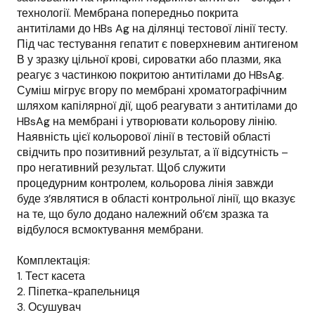
технології. Мембрана попередньо покрита
антитілами до HBs Ag на ділянці тестової лінії тесту.
Під час тестування гепатит є поверхневим антигеном
В у зразку цільної крові, сироватки або плазми, яка
реагує з частинкою покритою антитілами до HBsAg.
Суміш мігрує вгору по мембрані хроматографічним
шляхом капілярної дії, щоб реагувати з антитілами до
HBsAg на мембрані і утворювати кольорову лінію.
Наявність цієї кольорової лінії в тестовій області
свідчить про позитивний результат, а її відсутність –
про негативний результат. Щоб служити
процедурним контролем, кольорова лінія завжди
буде з’являтися в області контрольної лінії, що вказує
на те, що було додано належний об’єм зразка та
відбулося всмоктування мембрани.
Комплектація:
1. Тест касета
2. Піпетка-крапельниця
3. Осушувач