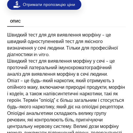
Отримати пропозицію ціни
ОПИС
Швидкий тест для для виявлення морфіну - це
швидкий одноступеневий тест для якісного
визначення у сечі людини. Тільки для професійної
діагностики in vitro.
Швидкий тест для виявлення морфіну у сечі - це
проточнй латеральний імунохроматографічний
аналіз для виявлення морфіну в сечі людини.
Опіат - це будь-який наркотик, який отримують з
опійного маку, включаючи природні продукти, морфін
і кодеїн, а також напівсинтетичні наркотики, такі як
героїн. Термін "опіоїд" є більш загальним і стосується
будь-якого наркотику, який діє на опіоїдні рецептори.
Опіоїдні анальгетики складають велику групу
речовин, які контролюють біль, пригнічуючи
центральну нервову систему. Великі дози морфіну
можуть викликати підвищений рівень толерантності,