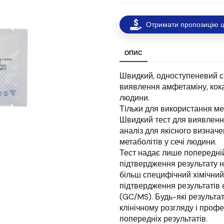
Отримати пропозицію ц
ОПИС
Швидкий, одноступеневий ск
виявлення амфетаміну, кока
людини.
Тільки для використання ме
Швидкий тест для виявлення
аналіз для якісного визнач
метаболітів у сечі людини.
Тест надає лише попередній
підтвердження результату 
більш специфічний хімічни
підтвердження результатів 
(GC/MS). Будь-які результат
клінічному розгляду і профе
попередніх результатів.