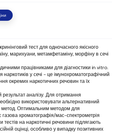
іни
ринінговий тест для одночасного якісного
їну, марихуани, метамфетаміну, морфіну в сечі
дичними працівниками для діагностики in vitro.
 наркотиків у сечі - це імунохроматографічний
ення окремих наркотичних речовин та їх
 результат аналізу. Для отримання
необхідно використовувати альтернативний
й метод. Оптимальним методом для
є газова хроматографія/мас-спектрометрія
и тестів на наркотичні речовини підлягають
сійній оцінці, особливо у випадку позитивних