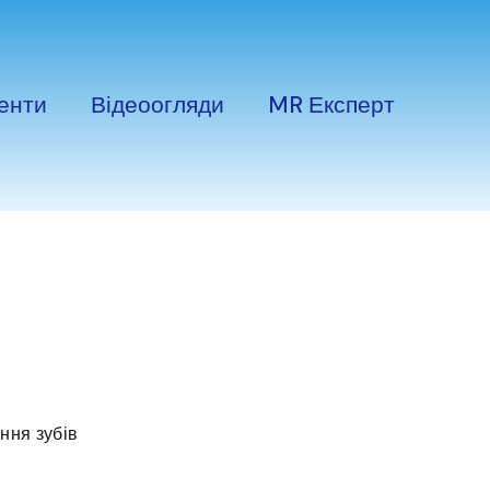
енти
Відеоогляди
MR Експерт
ння зубів