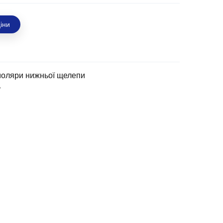
іни
моляри нижньої щелепи
ь