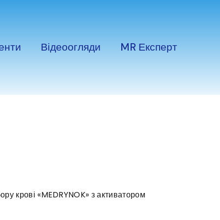
енти
Відеоогляди
MR Експерт
бору крові «MEDRYNOK» з активатором