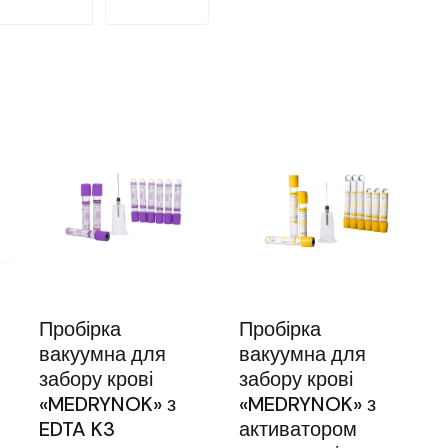
Пробірка
Пробірка
вакуумна для
вакуумна для
забору крові
забору крові
«MEDRYNOK» з
«MEDRYNOK» з
EDTA K3
активатором