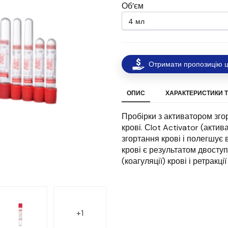
Об’єм
Отримати пропозицію ц
ОПИС
ХАРАКТЕРИСТИКИ 
Пробірки з активатором зго
крові. Сlot Activator (акти
згортання крові і полегшує
крові є результатом двоступ
(коагуляції) крові і ретракці
+1