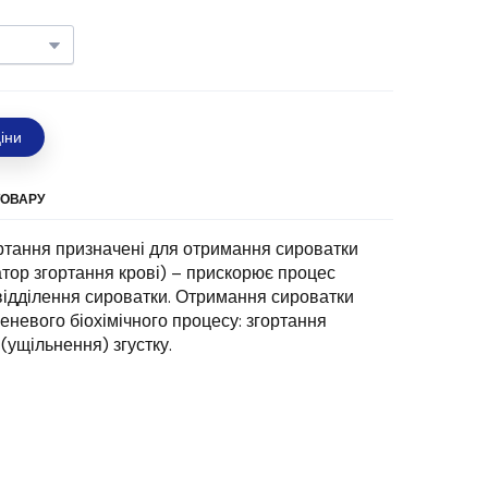
іни
ТОВАРУ
ртання призначені для отримання сироватки
ватор згортання крові) – прискорює процес
 відділення сироватки. Отримання сироватки
еневого біохімічного процесу: згортання
ї (ущільнення) згустку.