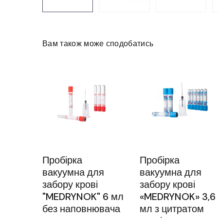
Вам також може сподобатись
Пробірка
Пробірка
вакуумна для
вакуумна для
забору крові
забору крові
"MEDRYNOK" 6 мл
«MEDRYNOK» 3,6
без наповнювача
мл з цитратом