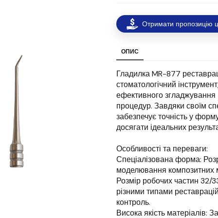
Отримати пропозицію ц
ОПИС
Гладилка MR-877 реставрац
стоматологічний інструмент
ефективного згладжування к
процедур. Завдяки своїм сп
забезпечує точність у форму
досягати ідеальних результа
Особливості та переваги:
Спеціалізована форма: Роз
моделювання композитних м
Розмір робочих частин 32/3
різними типами реставраційн
контроль.
Висока якість матеріалів: За