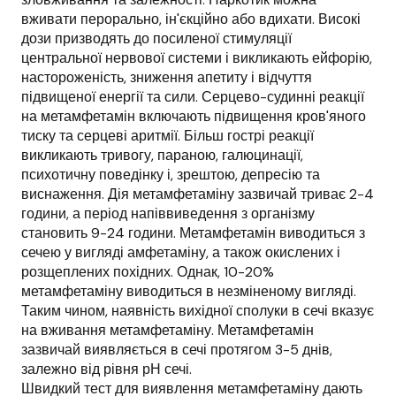
вживати перорально, ін'єкційно або вдихати. Високі
дози призводять до посиленої стимуляції
центральної нервової системи і викликають ейфорію,
настороженість, зниження апетиту і відчуття
підвищеної енергії та сили. Серцево-судинні реакції
на метамфетамін включають підвищення кров'яного
тиску та серцеві аритмії. Більш гострі реакції
викликають тривогу, параною, галюцинації,
психотичну поведінку і, зрештою, депресію та
виснаження. Дія метамфетаміну зазвичай триває 2-4
години, а період напіввиведення з організму
становить 9-24 години. Метамфетамін виводиться з
сечею у вигляді амфетаміну, а також окислених і
розщеплених похідних. Однак, 10-20%
метамфетаміну виводиться в незміненому вигляді.
Таким чином, наявність вихідної сполуки в сечі вказує
на вживання метамфетаміну. Метамфетамін
зазвичай виявляється в сечі протягом 3-5 днів,
залежно від рівня рН сечі.
Швидкий тест для виявлення метамфетаміну дають