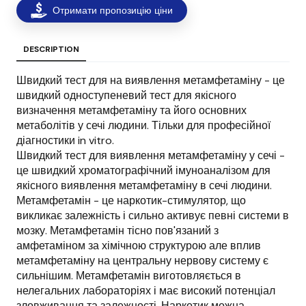
Отримати пропозицію ціни
DESCRIPTION
Швидкий тест для на виявлення метамфетаміну - це
швидкий одноступеневий тест для якісного
визначення метамфетаміну та його основних
метаболітів у сечі людини. Тільки для професійної
діагностики in vitro.
Швидкий тест для виявлення метамфетаміну у сечі -
це швидкий хроматографічний імуноаналізом для
якісного виявлення метамфетаміну в сечі людини.
Метамфетамін - це наркотик-стимулятор, що
викликає залежність і сильно активує певні системи в
мозку. Метамфетамін тісно пов'язаний з
амфетаміном за хімічною структурою але вплив
метамфетаміну на центральну нервову систему є
сильнішим. Метамфетамін виготовляється в
нелегальних лабораторіях і має високий потенціал
зловживання та залежності. Наркотик можна