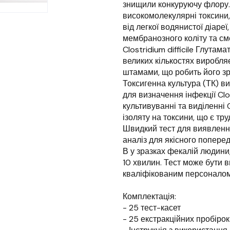
знищили конкуруючу флору. C
високомолекулярні токсини,
від легкої водянистої діаре
мембранозного коліту та сме
Clostridium difficile Глута
великих кількостях виробля
штамами, що робить його з
Токсигенна культура (ТК) в
для визначення інфекції Clos
культивуванні та виділенні 
ізоляту на токсини, що є тр
Швидкий тест для виявлення 
аналіз для якісного попередн
В у зразках фекалій людини
10 хвилин. Тест може бути 
кваліфікованим персоналом
Комплектація:
- 25 тест-касет
- 25 екстракційних пробіро