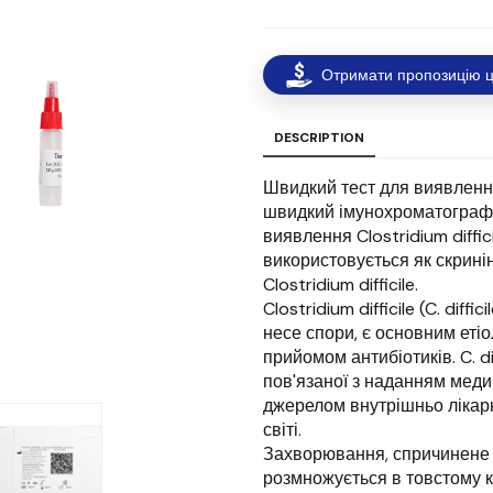
Отримати пропозицію ц
DESCRIPTION
Швидкий тест для виявлення C
швидкий імунохроматографі
виявлення Clostridium diffic
використовується як скринін
Clostridium difficile.
Clostridium difficile (C. dif
несе спори, є основним етіол
прийомом антибіотиків. C. d
пов'язаної з наданням меди
джерелом внутрішньо лікарн
світі.
Захворювання, спричинене C.
розмножується в товстому ки