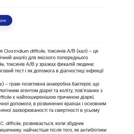
іни
lostridium difficile, токсинів А/В (кал) – це
чний аналіз для якісного попереднього
ile, токсинів А/В у зразках фекалій людини;
говий тест і як допомога в діагностиці інфекції
ficile) – грам-позитивна анаеробна бактерія, що
огічним агентом діареї та коліту, пов'язаних з
ifficile є найпоширенішою причиною діареї,
чної допомоги, в розвинених країнах і основним
яної захворюваності та смертності в усьому
 difficile, розвивається, коли збудник
шечнику, найчастіше після того, як антибіотики