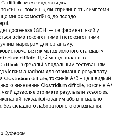
. difficile може виділяти два
 токсин А і токсин В, які спричиняють симптоми
ї, що минає самостійно, до псевдо
рті.
матдегідрогеназа (GDH) — це фермент, який у
ється всіма токсигенними і нетоксигенними
ручним маркером для організму.
икористовується як метод золотого стандарту
tridium difficile. Цей метод полягає в
C. difficile з фекалій з подальшим тестуванням
удомістким аналізом для отримання результату.
Clostridium difficile, токсинів А/В - це швидкий
ього виявлення Clostridium difficile, токсинів А/
, який дозволяє отримати результати всього за
виконаний некваліфікованим або мінімально
, без складного лабораторного обладнання.
к з буфером