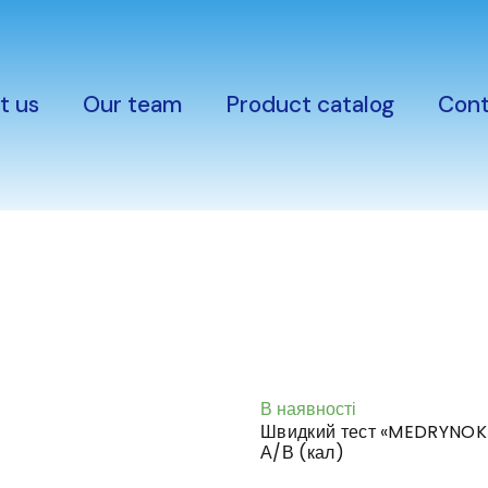
t us
Our team
Product catalog
Cont
В наявності
Швидкий тест «MEDRYNOK» д
А/В (кал)