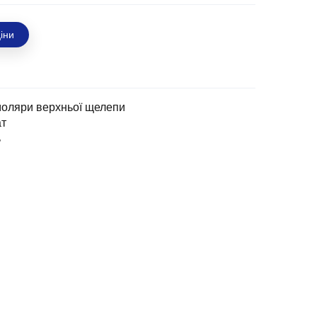
іни
моляри верхньої щелепи
ат
ь