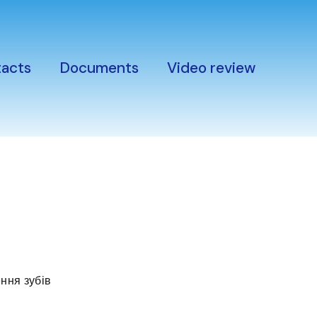
acts
Documents
Video review
ння зубів