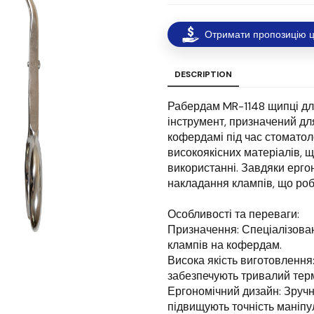
Отримати пропозицію ц
DESCRIPTION
Рабердам MR-1148 щипці дл
інструмент, призначений дл
кофердамі під час стоматол
високоякісних матеріалів, щ
використанні. Завдяки ерго
накладання клампів, що роб
Особливості та переваги:
Призначення: Спеціалізован
клампів на кофердам.
Висока якість виготовлення:
забезпечують тривалий терм
Ергономічний дизайн: Зручні
підвищують точність маніпу