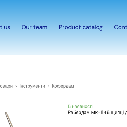
t us
Our team
Product catalog
Cont
товари
Інструменти
Кофердам
В наявності
Рабердам MR-1148 щипці д