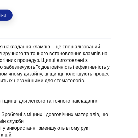
іни
я накладання клампів – це спеціалізований
я зручного та точного встановлення клампів на
огічних процедур. Щипці виготовлені з
о забезпечують їх довговічність і ефективність у
номічному дизайну, ці щипці полегшують процес
ить їх незамінними для стоматологів.
і щипці для легкого та точного накладання
 Зроблені з міцних і довговічних матеріалів, що
ін служби.
 у використанні, зменшують втому рук і
ляцій.