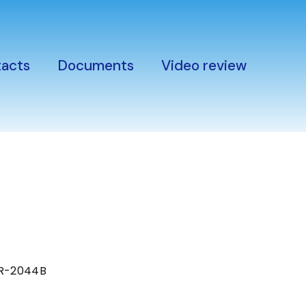
acts
Documents
Video review
MR-2044B