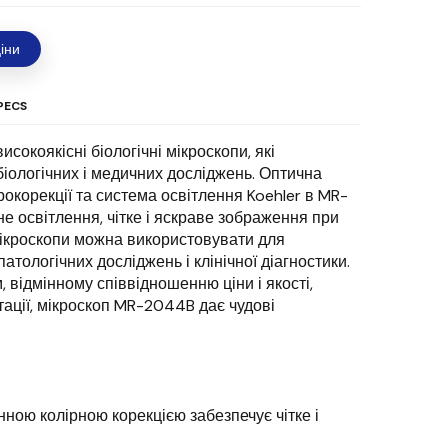
іни
PECS
окоякісні біологічні мікроскопи, які
біологічних і медичних досліджень. Оптична
окорекції та система освітлення Koehler в MR-
е освітлення, чітке і яскраве зображення при
мікроскопи можна використовувати для
атологічних досліджень і клінічної діагностики.
 відмінному співвідношенню ціни і якості,
атації, мікроскоп MR-2044B дає чудові
нною колірною корекцією забезпечує чітке і