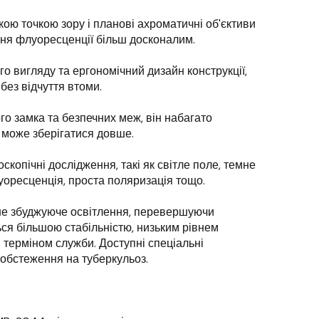
кою точкою зору і планові ахроматичні об'єктиви
ня флуоресценції більш досконалим.
о вигляду та ергономічний дизайн конструкції,
без відчуття втоми.
го замка та безпечних меж, він набагато
і може зберігатися довше.
скопічні дослідження, такі як світле поле, темне
уоресценція, проста поляризація тощо.
не збуджуюче освітлення, перевершуючи
ься більшою стабільністю, низьким рівнем
терміном служби. Доступні спеціальні
обстеження на туберкульоз.