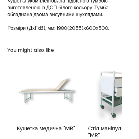
Кушетка укомплектована підвісною тумбою,
виготовленою із ДСП білого кольору. Тумба
обладнана двома висувними шухлядами.
Розміри (ДхГхВ), мм: 1980(2055)х600х500.
You might also like
Кушетка медична "MR"
Стіл маніпуляційни
"MR"