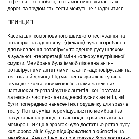
інфекція є хворобою, що самостійно зникає, такі
дорогі та трудомісткі тести можуть не знадобитися.
ПРИНЦИП
Касета для комбінованого швидкого тестування на
ротавірус та аденовірус (фекалії) була розроблена
для виявлення ротавірусу та аденовірусу шляхом
візуальної інтерпретації зміни кольору внутрішньої
смужки. Мембрана була іммобілізована анти-
ротавірусними антитілами та анти-аденовірусами на
тестованій ділянці. Під час тесту зразок вступає в
реакцію з кольоровими кон'югатами латексних
частинок антиротавірусних антитіл і кон'югатами
латексних частинок антиаденовірусних антитіл, які
були попередньо нанесені на подушечку для зразків
тесту. Потім суміш переміщується по мембрані за
рахунок капілярної дії і взаємодіє з реагентами на
мембрані. Якщо в зразках було достатньо ротавірусу,
кольорова лінія буде відображатися в області R на
мембрані. Аналогічно, якщо в зразках було достатньо