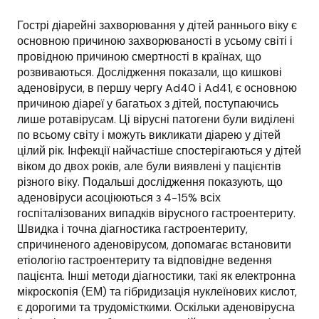
Гострі діарейні захворювання у дітей раннього віку є
основною причиною захворюваності в усьому світі і
провідною причиною смертності в країнах, що
розвиваються. Дослідження показали, що кишкові
аденовіруси, в першу чергу Ad40 і Ad41, є основною
причиною діареї у багатьох з дітей, поступаючись
лише ротавірусам. Ці вірусні патогени були виділені
по всьому світу і можуть викликати діарею у дітей
цілий рік. Інфекції найчастіше спостерігаються у дітей
віком до двох років, але були виявлені у пацієнтів
різного віку. Подальші дослідження показують, що
аденовіруси асоціюються з 4-15% всіх
госпіталізованих випадків вірусного гастроентериту.
Швидка і точна діагностика гастроентериту,
спричиненого аденовірусом, допомагає встановити
етіологію гастроентериту та відповідне ведення
пацієнта. Інші методи діагностики, такі як електронна
мікроскопія (ЕМ) та гібридизація нуклеїнових кислот,
є дорогими та трудомісткими. Оскільки аденовірусна