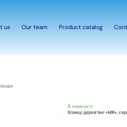
t us
Our team
Product catalog
Cont
товари
В наявності
Клинці дерев’яні «MR», сере