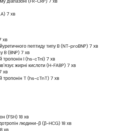
му діапазоні (FR-CRP) 7 хв
A) 7 хв
7 хв
йуретичного пептиду типу B (NT-proBNP) 7 хв
у B (BNP) 7 хв
тропонін I (hs-cTnI) 7 хв
в'язує жирні кислоти (H-FABP) 7 хв
7 хв
 тропонін T (hs-cTnT) 7 хв
н (FSH) 18 хв
дотропін людини-β (β-HCG) 18 хв
8 хв