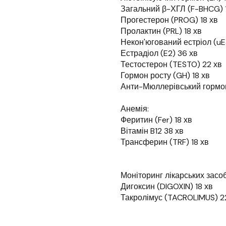
Загальний β-ХГЛ (F-BHCG) 
Прогестерон (PROG) 18 хв
Пролактин (PRL) 18 хв
Некон'югований естріол (uE3
Естрадіол (E2) 36 хв
Тестостерон (TESTO) 22 хв
Гормон росту (GH) 18 хв
Анти-Мюллерівський гормон
Анемія:
Феритин (Fer) 18 хв
Вітамін B12 38 хв
Трансферин (TRF) 18 хв
Моніторинг лікарських засоб
Дигоксин (DIGOXIN) 18 хв
Такролімус (TACROLIMUS) 2