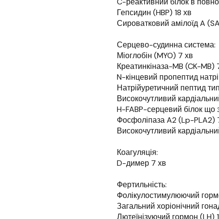
C-реактивний білок в повно
Гепсидин (HBP) 18 хв
Сироватковий амілоїд A (SA
Серцево-судинна система:
Міоглобін (MYO) 7 хв
Креатинкіназа-MB (CK-MB) 
N-кінцевий пропептид натрі
Натрійуретичний пептид тип
Високочутливий кардіальний 
H-FABP-серцевий білок що з
Фосфоліпаза A2 (Lp-PLA2) 
Високочутливий кардіальний
Коагуляція:
D-димер 7 хв
Фертильність:
Фолікулостимулюючий гормо
Загальний хоріонічний гона
Лютеїнізуючий гормон (LH) 1