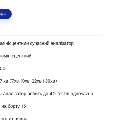
іни
мінісцентний сучасний аналізатор
люмінісцентний
150
 хв (7хв, 18хв, 22хв і 38хв)
ь: аналізатор робить до 40 тестів одночасно
на борту: 15
нтів: наявна