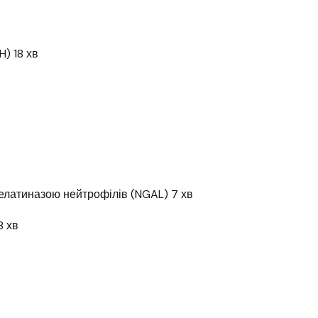
) 18 хв
желатиназою нейтрофілів (NGAL) 7 хв
8 хв