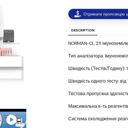
Отримати пропозицію ц
DESCRIPTION
NORMAN-CL 211 імунохемілю
Тип аналізатора: Імунохемі
Швидкість (Тестів/Годину): 
Швидкість одного тесту: від 7
Тестова пропускна здатніст
Максимальна к-ть реагентів 
Система охолодження реаге