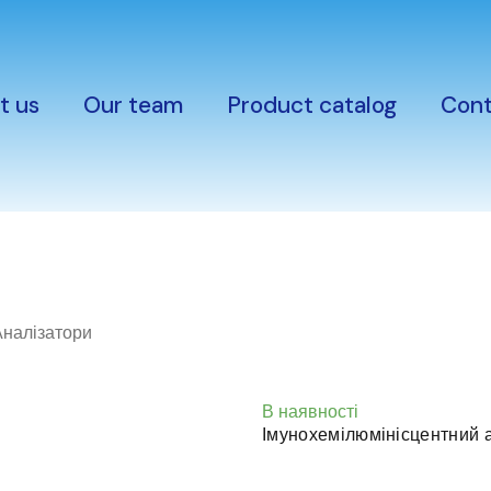
t us
Our team
Product catalog
Cont
Аналізатори
В наявності
Імунохемілюмінісцентний 