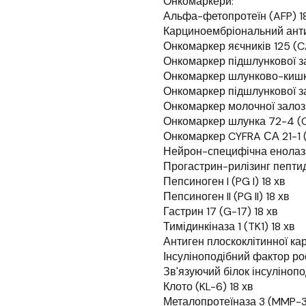
Онкомаркери:
Альфа-фетопротеїн (AFP) 1
Карциноембріональний анти
Онкомаркер яєчників 125 (C
Онкомаркер підшлункової за
Онкомаркер шлунково-кишко
Онкомаркер підшлункової з
Онкомаркер молочної залози
Онкомаркер шлунка 72-4 (C
Онкомаркер CYFRA СА 21-1 (
Нейрон-специфічна енолаза
Прогастрин-рилізинг пептид
Пепсиноген I (PG I) 18 хв
Пепсиноген II (PG II) 18 хв
Гастрин 17 (G-17) 18 хв
Тимідинкіназа 1 (TK1) 18 хв
Антиген плоскоклітинної ка
Інсуліноподібний фактор рост
Зв'язуючий білок інсулінопо
Клото (KL-6) 18 хв
Металопротеїназа 3 (MMP-3)