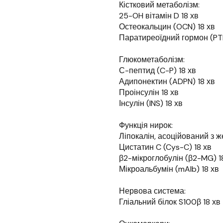
Кістковий метаболізм:
25-OH вітамін D 18 хв
Остеокальцин (OCN) 18 хв
Паратиреоїдний гормон (PTH
Глюкометаболізм:
С-пептид (C-P) 18 хв
Адипонектин (ADPN) 18 хв
Проінсулін 18 хв
Інсулін (INS) 18 хв
Функція нирок:
Ліпокалін, асоційований з 
Цистатин C (Cys-C) 18 хв
β2-мікроглобулін (β2-MG) 1
Мікроальбумін (mAlb) 18 хв
Нервова система:
Гліальний білок S100β 18 хв