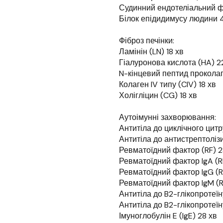
Судинний ендотеліальний фа
Білок епідидимусу людини 4
Фіброз печінки:
Ламінін (LN) 18 хв
Гіалуронова кислота (HA) 2
N-кінцевий пептид проколагену
Колаген IV типу (CIV) 18 хв
Холігліцин (CG) 18 хв
Аутоімунні захворювання:
Антитіла до циклічного цит
Антитіла до антистрептолізи
Ревматоїдний фактор (RF) 2
Ревматоїдний фактор lgA (R
Ревматоїдний фактор lgG (R
Ревматоїдний фактор lgM (R
Антитіла до B2-глікопротеїну
Антитіла до B2-глікопротеїну
Імуноглобулін E (IgE) 28 хв