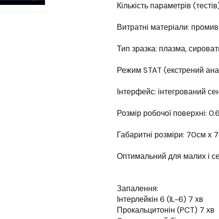
Кількість параметрів (тестів)
Витратні матеріали: промив
Тип зразка: плазма, сироватк
Режим STAT (екстрений анал
Інтерфейс: інтегрований сен
Розмір робочої поверхні: 0.
Габаритні розміри: 70см х 
Оптимальний для малих і с
Запалення:
Інтерлейкін 6 (IL-6) 7 хв
Прокальцитонін (PCT) 7 хв