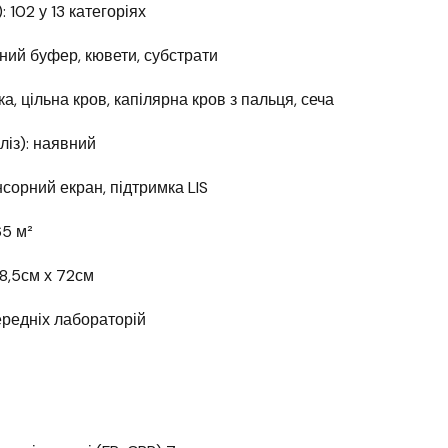
: 102 у 13 категоріях
ний буфер, кювети, субстрати
а, цільна кров, капілярна кров з пальця, сеча
із): наявний
сорний екран, підтримка LIS
65 м²
78,5см х 72см
ередніх лабораторій