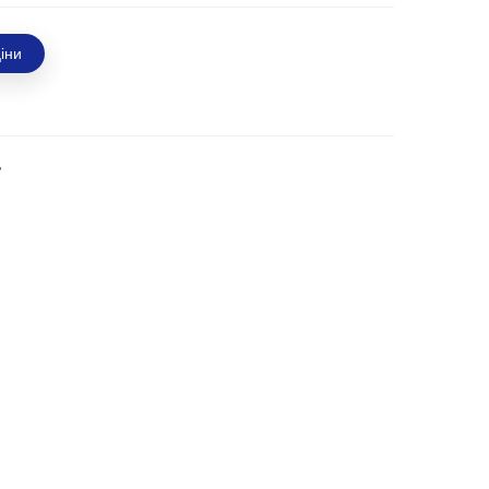
іни
ь