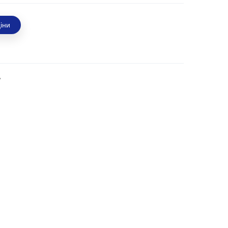
іни
ь