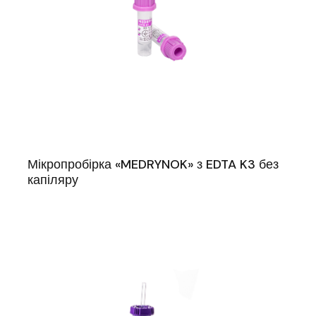
Мікропробірка «MEDRYNOK» з EDTA K3 без
капіляру