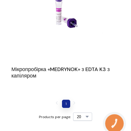
Мікропробірка «MEDRYNOK» з EDTA K3 з
капіляром
1
Products per page:
КНОПКА
ЗВ'ЯЗКУ