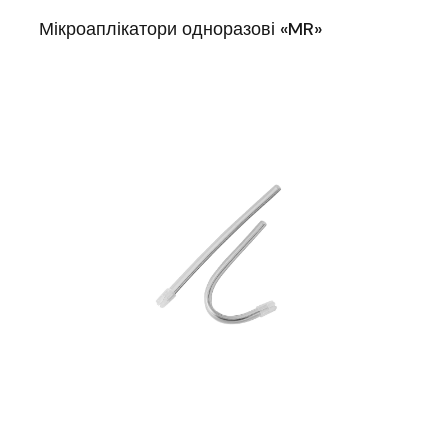
Мікроаплікатори одноразові «MR»