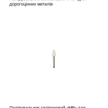
дорогоцінних металів
Полірувальник силіконовий «MR» для