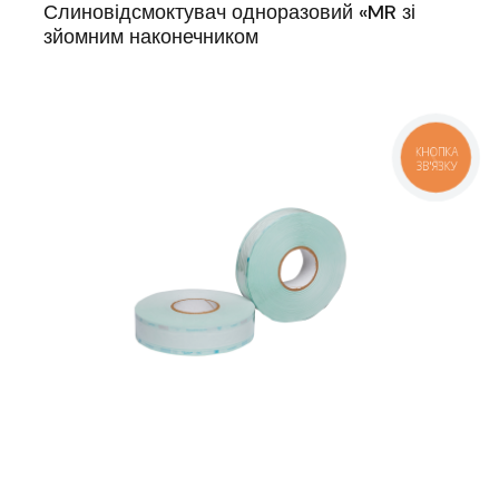
Слиновідсмоктувач одноразовий «MR зі
зйомним наконечником
КНОПКА
ЗВ'ЯЗКУ