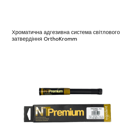
Хроматична адгезивна система світлового
затвердіння OrthoKromm