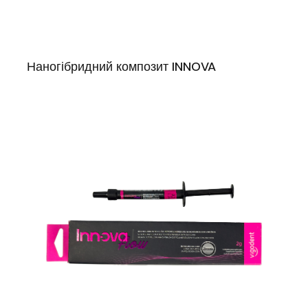
Наногібридний композит INNOVA