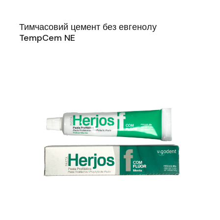
Тимчасовий цемент без евгенолу
TempCem NE