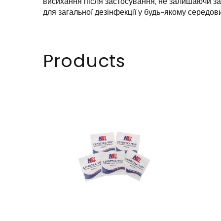
висихання після застосування, не залишаючи за
для загальної дезінфекції у будь-якому середови
Products