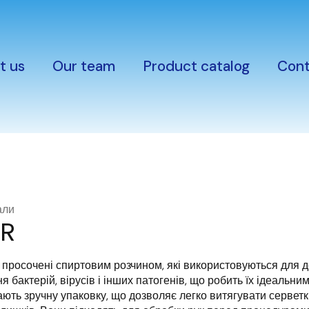
t us
Our team
Product catalog
Cont
али
MR
 просочені спиртовим розчином, які використовуються для д
бактерій, вірусів і інших патогенів, що робить їх ідеальни
ають зручну упаковку, що дозволяє легко витягувати серветк