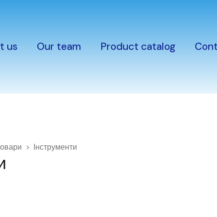
t us
Our team
Product catalog
Cont
товари
Інструменти
и