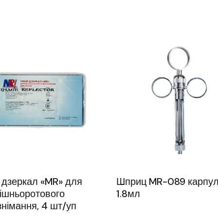
 дзеркал «MR» для
Шприц MR-089 карпул
ішньоротового
1.8мл
німання, 4 шт/уп