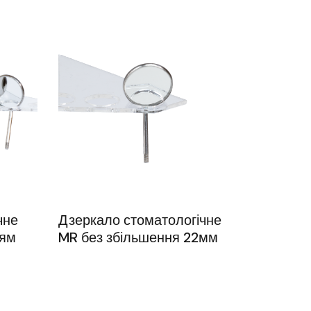
чне
Дзеркало стоматологічне
тям
MR без збільшення 22мм