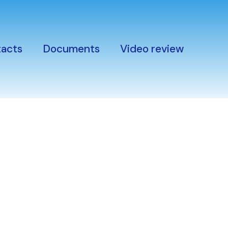
acts
Documents
Video review