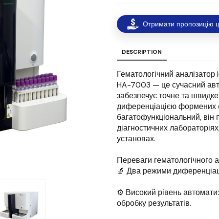
Отримати пропозицію ц
DESCRIPTION
Гематологічний аналізатор H
HA-7003 — це сучасний авт
забезпечує точне та швидке
диференціацією формених еле
багатофункціональний, він 
діагностичних лабораторіях
установах.
Переваги гематологічного 
🔬 Два режими диференціації:
⚙️ Високий рівень автомати
обробку результатів.