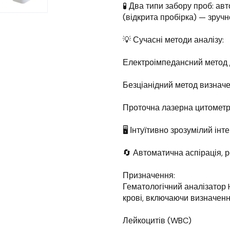
🧪 Два типи забору проб: а
(відкрита пробірка) — зруч
💡 Сучасні методи аналізу:
Електроімпедансний метод д
Безціанідний метод визначе
Проточна лазерна цитометрі
🖥️ Інтуїтивно зрозумілий ін
🔄 Автоматична аспірація, 
Призначення:
Гематологічний аналізатор
крові, включаючи визначенн
Лейкоцитів (WBC)