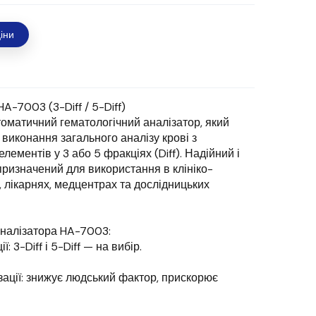
іни
A-7003 (3-Diff / 5-Diff)
оматичний гематологічний аналізатор, який
 виконання загального аналізу крові з
ментів у 3 або 5 фракціях (Diff). Надійний і
призначений для використання в клініко-
, лікарнях, медцентрах та дослідницьких
аналізатора HA-7003:
 3-Diff і 5-Diff — на вибір.
зації: знижує людський фактор, прискорює