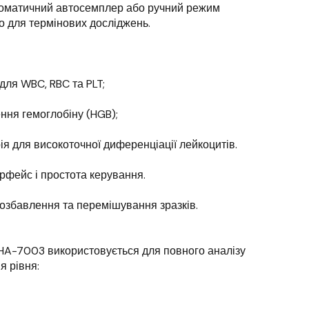
втоматичний автосемплер або ручний режим
но для термінових досліджень.
ля WBC, RBC та PLT;
ння гемоглобіну (HGB);
я для високоточної диференціації лейкоцитів.
терфейс і простота керування.
розбавлення та перемішування зразків.
 HA-7003 використовується для повного аналізу
я рівня: