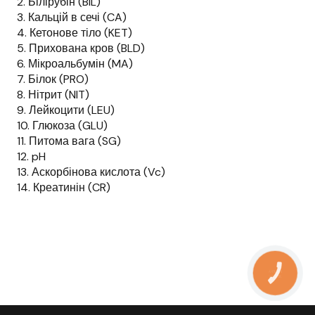
2. Білірубін (BIL)
3. Кальцій в сечі (CA)
4. Кетонове тіло (KET)
5. Прихована кров (BLD)
6. Мікроальбумін (MA)
7. Білок (PRO)
8. Нітрит (NIT)
9. Лейкоцити (LEU)
10. Глюкоза (GLU)
11. Питома вага (SG)
12. pH
13. Аскорбінова кислота (Vc)
14. Креатинін (CR)
КНОПКА
ЗВ'ЯЗКУ