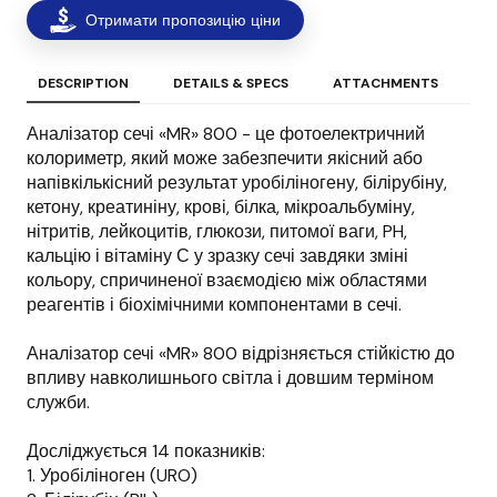
Отримати пропозицію ціни
DESCRIPTION
DETAILS & SPECS
ATTACHMENTS
Аналізатор сечі «MR» 800 - це фотоелектричний
колориметр, який може забезпечити якісний або
напівкількісний результат уробіліногену, білірубіну,
кетону, креатиніну, крові, білка, мікроальбуміну,
нітритів, лейкоцитів, глюкози, питомої ваги, PH,
кальцію і вітаміну С у зразку сечі завдяки зміні
кольору, спричиненої взаємодією між областями
реагентів і біохімічними компонентами в сечі.
Аналізатор сечі «MR» 800 відрізняється стійкістю до
впливу навколишнього світла і довшим терміном
служби.
Досліджується 14 показників:
1. Уробіліноген (URO)