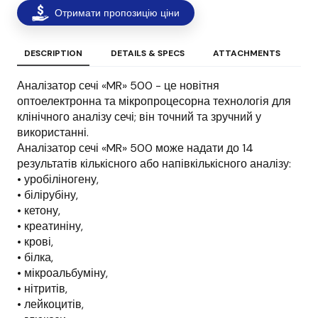
Отримати пропозицію ціни
DESCRIPTION
DETAILS & SPECS
ATTACHMENTS
Аналізатор сечі «MR» 500 - це новітня
оптоелектронна та мікропроцесорна технологія для
клінічного аналізу сечі; він точний та зручний у
використанні.
Аналізатор сечі «MR» 500 може надати до 14
результатів кількісного або напівкількісного аналізу:
• уробіліногену,
• білірубіну,
• кетону,
• креатиніну,
• крові,
• білка,
• мікроальбуміну,
• нітритів,
• лейкоцитів,